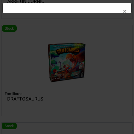
ARRE UNICORNIO
×
Stock
Familiares
DRAFTOSAURUS
Stock