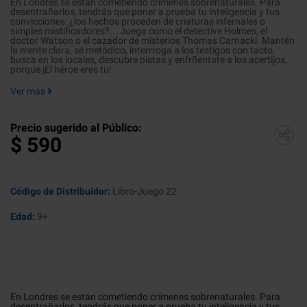
En Londres se están cometiendo crímenes sobrenaturales. Para
desentrañarlos, tendrás que poner a prueba tu inteligencia y tus
convicciones: ¿los hechos proceden de criaturas infernales o
simples mistificadores?... Juega como el detective Holmes, el
doctor Watson o el cazador de misterios Thomas Carnacki. Mantén
la mente clara, sé metódico, interrroga a los testigos con tacto,
busca en los locales, descubre pistas y enfrñentate a los acertijos,
porque ¡El héroe eres tu!
Ver más
Precio sugerido al Público:
$
590
Código de Distribuidor:
Libro-Juego 22
Edad:
9+
En Londres se están cometiendo crímenes sobrenaturales. Para
desentrañarlos, tendrás que poner a prueba tu inteligencia y tus