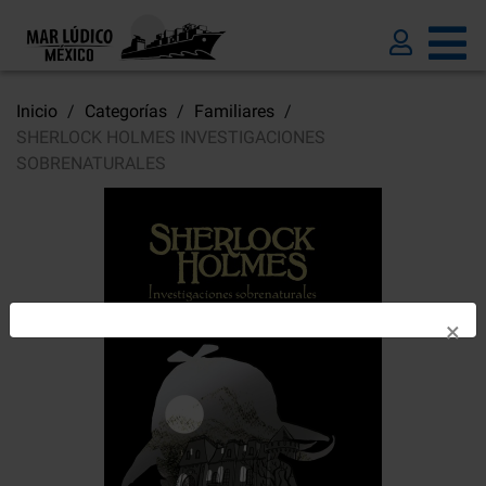
Inicio
Categorías
Familiares
SHERLOCK HOLMES INVESTIGACIONES
SOBRENATURALES
×