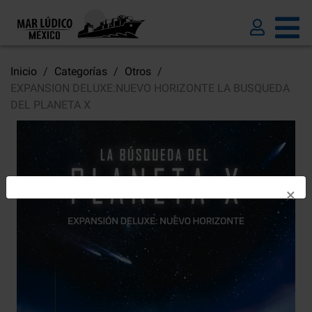
Inicio
Categorías
Otros
EXPANSION DELUXE:NUEVO HORIZONTE LA BUSQUEDA
DEL PLANETA X
×