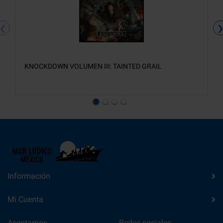
‹
KNOCKDOWN VOLUMEN III: TAINTED GRAIL
Información
Mi Cuenta
Aceptamos
Redes sociales